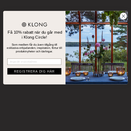
Få 10% rabatt när du går med
i Klong Circle!
Som medlem får du även tillgång till
exklusiva erbjudanden, inspiration, förtur till
produktnyheter och tävlingar.
Registrera dig
REGISTRERA DIG HÄR