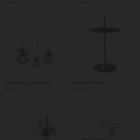
Pris
700 kr
:
700 kr
Pris
1 000 kr
:
1 000 kr
MERKURIUS LJUSSTAKAR
CABARET BORD
Pris
450 kr
:
450 kr
Pris
5 500 kr
:
5 500 kr