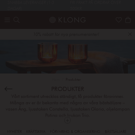
SNABBA LEVERANSER (1-3
FRI FRAKT PÅ ORDRAR ÖVER
DAGAR)
500KR
10% rabatt för nya prenumeranter!
Hem
Produkter
PRODUKTER
Vårt sortiment utvecklas ständigt, få produkter försvinner.
Många av er är bekanta med några av våra bästsäljare –
vasen Äng, ljusstaken Constella, ljusstaken Gloria, oljelampan
Patina och krukan Trio.
NYHETER
KRÄFTSKIVA
FÖRVARING & ORGANISERING
BÄSTSÄLJARE
IN
Vi är såklart mycket stolta över att producera dessa nya