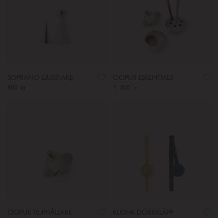
SOPRANO LJUSSTAKE
OOPUS ESSENTIALS
Pris
800 kr
:
800 kr
Pris
1 300 kr
:
1 300 kr
OOPUS TEJPHÅLLARE
KLONK DÖRRKLÄPP