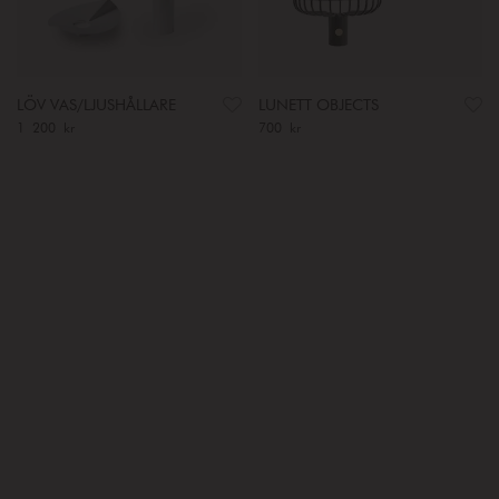
LÖV VAS/LJUSHÅLLARE
LUNETT OBJECTS
Pris
1 200 kr
:
1 200 kr
Pris
700 kr
:
700 kr