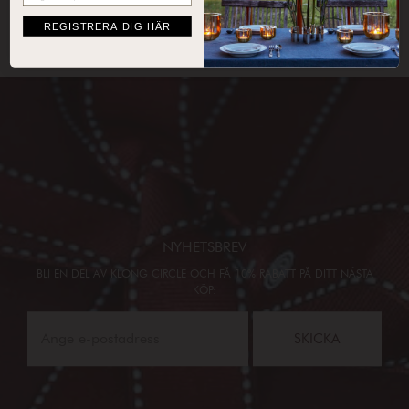
REGISTRERA DIG HÄR
NYHETSBREV
BLI EN DEL AV KLONG CIRCLE OCH FÅ 10% RABATT PÅ DITT NÄSTA
KÖP:
SKICKA