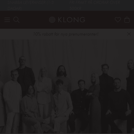
SNABBA LEVERANSER (1-3
FRI FRAKT PÅ ORDRAR ÖVER
DAGAR)
500KR
10% rabatt för nya prenumeranter!