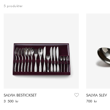
kollektionen. Jonas filosofi är att skapa hållbar design m
5 produkter
SALVIA BESTICKSET
SALVIA SLEV
Pris
:
3 500 kr
Pris
:
700 kr
3 500 kr
700 kr