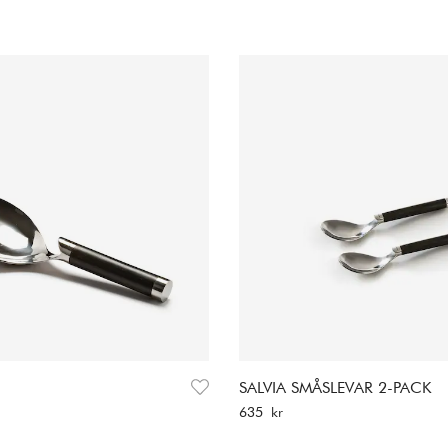
ed lång livslängd.
SALVIA SMÅSLEVAR 2-PACK
Pris
:
635 kr
635 kr