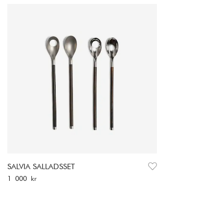
SALVIA SALLADSSET
Pris
:
1 000 kr
1 000 kr