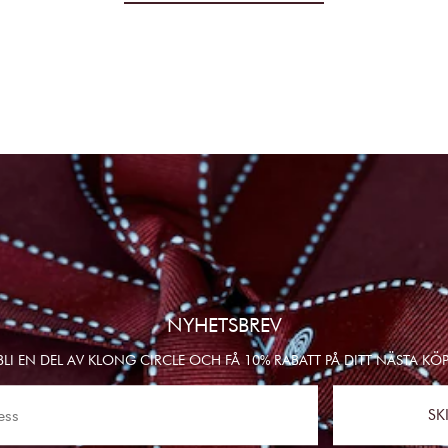
NYHETSBREV
BLI EN DEL AV KLONG CIRCLE OCH FÅ 10% RABATT PÅ DITT NÄSTA KÖP
SK