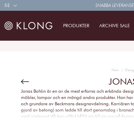
SE
SNABBA LEVERANSE
PRODUKTER
ARCHIVE SALE
Hem
Desig
JONA
Jonas Bohlin är en av de mest erfarna och erkända designe
möbler, lampor och en mängd andra produkter. Han har 
och grundare av Beckmans designavdelning. Karriären t
gjord av betong) som ledde till stort genomslag i bransch
varit irrelevant då han alltid hållit sig till sin syn på form
År 1994 fick Jonas stor uppmärksamhet då han rodde hela
sammanlagt 53 vänner på olika etapper av resan. Under ro