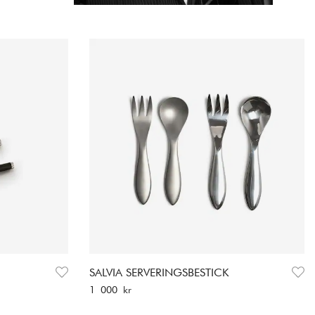
SALVIA SERVERINGSBESTICK
Pris
:
1 000 kr
1 000 kr