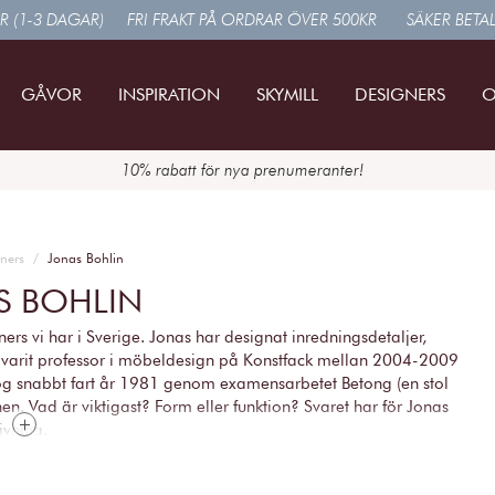
R (1-3 DAGAR)
FRI FRAKT PÅ ORDRAR ÖVER 500KR
SÄKER BETA
GÅVOR
INSPIRATION
SKYMILL
DESIGNERS
O
10% rabatt för nya prenumeranter!
ners
Jonas Bohlin
S BOHLIN
rs vi har i Sverige. Jonas har designat inredningsdetaljer,
varit professor i möbeldesign på Konstfack mellan 2004-2009
og snabbt fart år 1981 genom examensarbetet Betong (en stol
en. Vad är viktigast? Form eller funktion? Svaret har för Jonas
givning.
 vägen till Paris på båten Liv. Förutom han själv deltog även
dden fann han inspiration vilket resulterade i LIV-