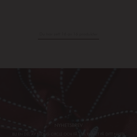
Du har sett 16 av 16 produkter
NYHETSBREV
BLI EN DEL AV KLONG CIRCLE OCH FÅ 10% RABATT PÅ DITT NÄSTA