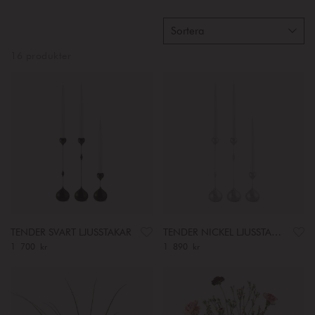
Sortera
16 produkter
TENDER SVART LJUSSTAKAR
TENDER NICKEL LJUSSTAKAR
Pris
1 700 kr
:
1 700 kr
Pris
1 890 kr
:
1 890 kr