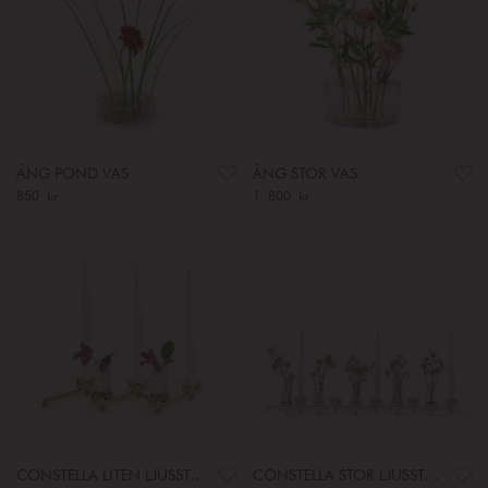
ÄNG POND VAS
ÄNG STOR VAS
Pris
850 kr
:
850 kr
Pris
1 800 kr
:
1 800 kr
CONSTELLA LITEN LJUSSTAKE
CONSTELLA STOR LJUSSTAKE