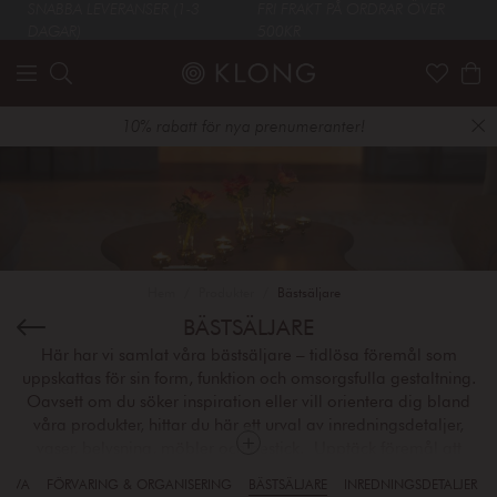
SNABBA LEVERANSER (1-3
FRI FRAKT PÅ ORDRAR ÖVER
DAGAR)
500KR
10% rabatt för nya prenumeranter!
Hem
Produkter
Bästsäljare
BÄSTSÄLJARE
Här har vi samlat våra bästsäljare – tidlösa föremål som
uppskattas för sin form, funktion och omsorgsfulla gestaltning.
Oavsett om du söker inspiration eller vill orientera dig bland
våra produkter, hittar du här ett urval av inredningsdetaljer,
vaser, belysning, möbler och bestick. Upptäck föremål att
använda, att ge bort och att glädjas åt – varje dag!
SKIVA
FÖRVARING & ORGANISERING
BÄSTSÄLJARE
INREDNINGSDETALJER