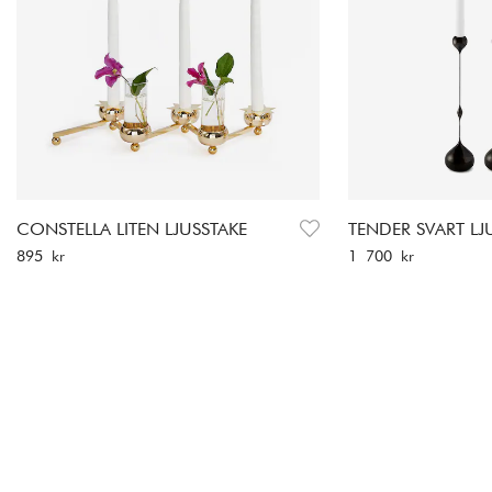
CONSTELLA LITEN LJUSSTAKE
TENDER SVART LJ
Pris
:
895 kr
Pris
:
1 700 kr
895 kr
1 700 kr