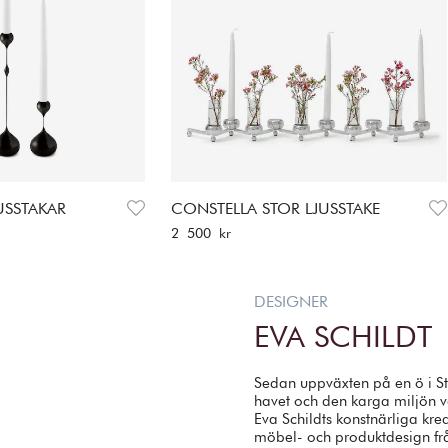
USSTAKAR
CONSTELLA STOR LJUSSTAKE
Pris
:
2 500 kr
2 500 kr
DESIGNER
EVA SCHILDT
Sedan uppväxten på en ö i S
havet och den karga miljön va
Eva Schildts konstnärliga kre
möbel- och produktdesign f