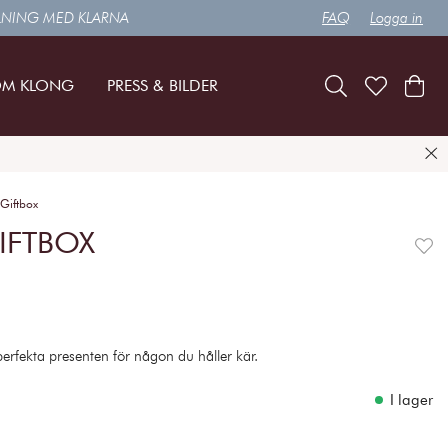
LNING MED KLARNA
FAQ
Logga in
M KLONG
PRESS & BILDER
Giftbox
IFTBOX
erfekta presenten för någon du håller kär.
I lager