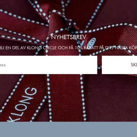
NYHETSBREV
BLI EN DEL AV KLONG CIRCLE OCH FÅ 10% RABATT PÅ DITT NÄSTA KÖP
SK