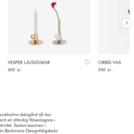
VESPER LJUSSTAKAR
ORBIS VAS
Pris
:
605 kr
Pris
:
550 kr
605 kr
550 kr
tockholms skärgård så har
rit en ständig följeslagare i
ativitet. Sedan examen i
rån Beckmans Designhögskola