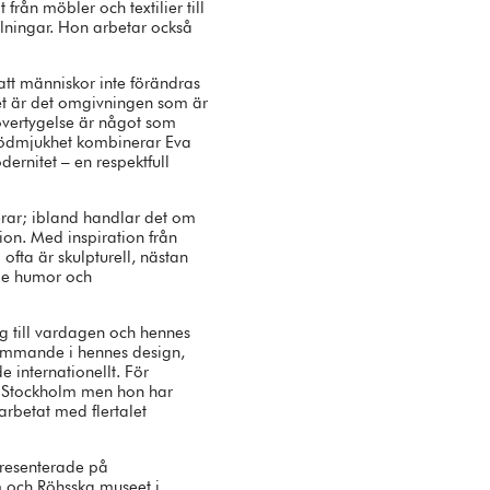
från möbler och textilier till
lningar. Hon arbetar också
att människor inte förändras
llet är det omgivningen som är
övertygelse är något som
 ödmjukhet kombinerar Eva
ernitet – en respektfull
erar; ibland handlar det om
ion. Med inspiration från
ofta är skulpturell, nästan
åde humor och
ing till vardagen och hennes
ommande i hennes design,
 internationellt. För
 Stockholm men hon har
arbetat med flertalet
presenterade på
 och Röhsska museet i