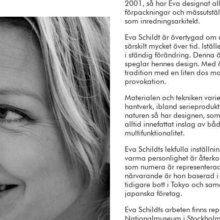
2001, så har Eva designat allt 
förpackningar och mässutstäl
som inredningsarkitekt.
Eva Schildt är övertygad om 
särskilt mycket över tid. Istä
i ständig förändring. Denna 
speglar hennes design. Med
tradition med en liten dos mod
provokation.
Materialen och tekniken vari
hantverk, ibland serieprodukt
naturen så har designen, som 
alltid innefattat inslag av b
multifunktionalitet.
Eva Schildts lekfulla inställn
varma personlighet är återk
som numera är representerade
närvarande är hon baserad i
tidigare bott i Tokyo och sam
japanska företag.
Eva Schildts arbeten finns re
Nationalmuseum i Stockholm