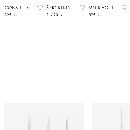
CONSTELLA LITEN LJUSSTAKE
ÄNG REKTANGULÄR VAS
MARRIAGE LJUSHÅLLARE
Pris
:
895 kr
Pris
:
1 620 kr
Pris
:
825 kr
895 kr
1 620 kr
825 kr