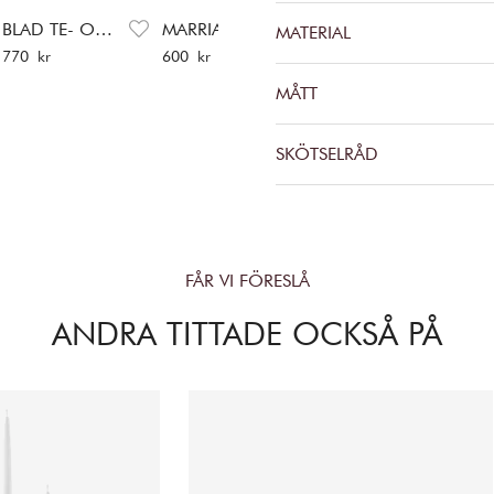
BLAD TE- OCH KAFFEBURKAR
MARRIAGE DUO LJUSSTAKAR
CONSTELLA GIFTBOX
MATERIAL
Pris
:
770 kr
Pris
:
600 kr
Pris
:
455 kr
P
770 kr
600 kr
455 kr
1
MÅTT
SKÖTSELRÅD
FÅR VI FÖRESLÅ
ANDRA TITTADE OCKSÅ PÅ