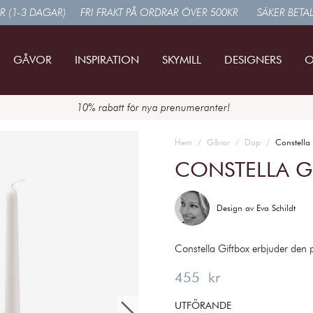
R (1-3 DAGAR)
FRI FRAKT PÅ ORDRAR ÖVER 500KR
SÄKER BETA
GÅVOR
INSPIRATION
SKYMILL
DESIGNERS
O
10% rabatt för nya prenumeranter!
Hem
Gåvor
Dop
Constella 
CONSTELLA G
Design av
Eva Schildt
Constella Giftbox erbjuder den p
Pris
:
455 kr
455 kr
UTFÖRANDE