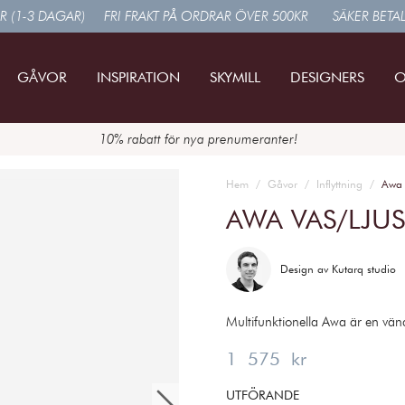
R (1-3 DAGAR)
FRI FRAKT PÅ ORDRAR ÖVER 500KR
SÄKER BETA
GÅVOR
INSPIRATION
SKYMILL
DESIGNERS
O
10% rabatt för nya prenumeranter!
Hem
Gåvor
Inflyttning
Awa 
AWA VAS/LJUS
Design av
Kutarq studio
Multifunktionella Awa är en vän
Pris
:
1 575 kr
1 575 kr
UTFÖRANDE