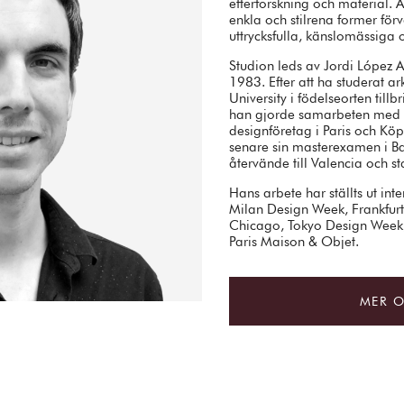
efterforskning och material. 
enkla och stilrena former förv
uttrycksfulla, känslomässiga o
Studion leds av Jordi López A
1983. Efter att ha studerat ar
University i födelseorten til
han gjorde samarbeten med pr
designföretag i Paris och Köp
senare sin masterexamen i B
återvände till Valencia och s
Hans arbete har ställts ut int
Milan Design Week, Frankfurt
Chicago, Tokyo Design Week,
Paris Maison & Objet.
MER 