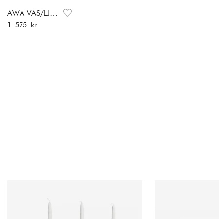
AWA VAS/LJUSSTAKE
Pris
:
1 575 kr
1 575 kr