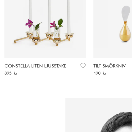
CONSTELLA LITEN LJUSSTAKE
TILT SMÖRKNIV
Pris
:
895 kr
Pris
:
490 kr
895 kr
490 kr