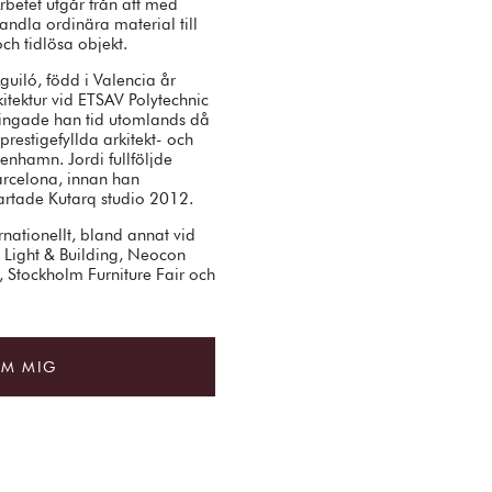
Arbetet utgår från att med
andla ordinära material till
ch tidlösa objekt.
guiló, född i Valencia år
kitektur vid ETSAV Polytechnic
lbringade han tid utomlands då
estigefyllda arkitekt- och
enhamn. Jordi fullföljde
arcelona, innan han
tartade Kutarq studio 2012.
ernationellt, bland annat vid
 Light & Building, Neocon
 Stockholm Furniture Fair och
OM MIG