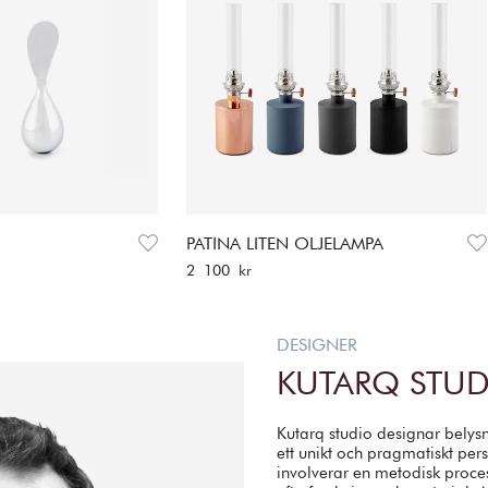
PATINA LITEN OLJELAMPA
Pris
:
2 100 kr
2 100 kr
DESIGNER
KUTARQ STU
Kutarq studio designar belys
ett unikt och pragmatiskt pers
involverar en metodisk proc