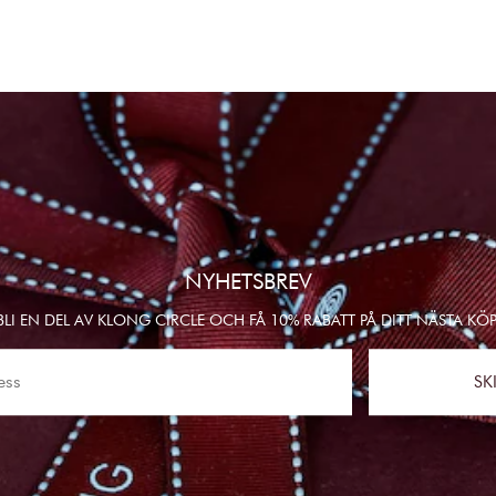
NYHETSBREV
BLI EN DEL AV KLONG CIRCLE OCH FÅ 10% RABATT PÅ DITT NÄSTA KÖP
SK