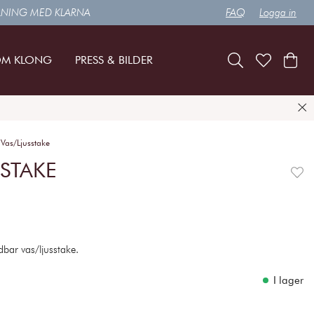
LNING MED KLARNA
FAQ
Logga in
M KLONG
PRESS & BILDER
Vas/Ljusstake
STAKE
dbar vas/ljusstake.
I lager