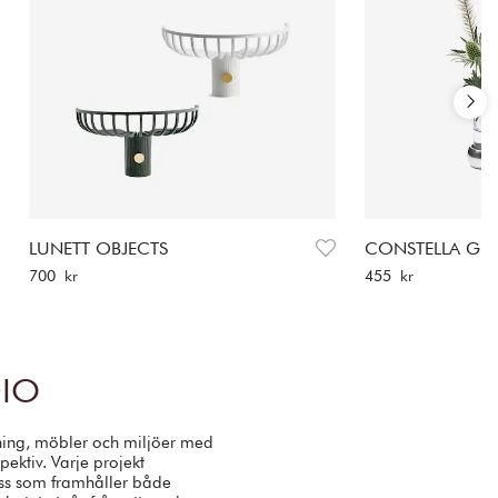
LUNETT OBJECTS
CONSTELLA GIF
Pris
:
700 kr
Pris
:
455 kr
700 kr
455 kr
DIO
ning, möbler och miljöer med
pektiv. Varje projekt
ess som framhåller både