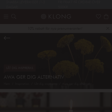
SNABBA LEVERANSER (1-3
FRI FRAKT PÅ ORDRAR ÖVER
DAGAR)
500KR
10% rabatt för nya prenumeranter!
LÅT DIG INSPIRERAS
AWA GER DIG ALTERNATIV
Hem
Inspiration
Låt dig inspireras
Awa ger dig alternativ