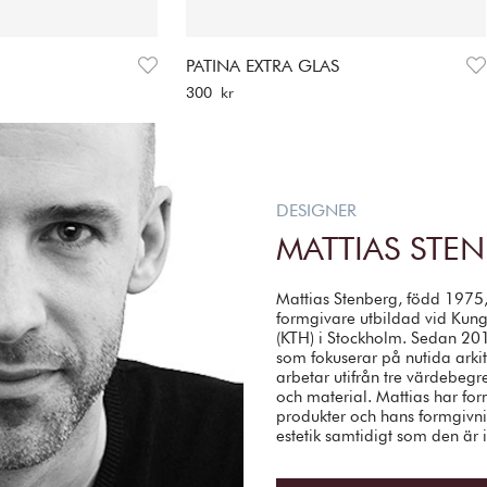
D
PATINA EXTRA GLAS
Pris
:
300 kr
300 kr
DESIGNER
MATTIAS STE
Mattias Stenberg, född 1975, 
formgivare utbildad vid Kun
(KTH) i Stockholm. Sedan 201
som fokuserar på nutida arki
arbetar utifrån tre värdebegr
och material. Mattias har fo
produkter och hans formgivnin
estetik samtidigt som den är 