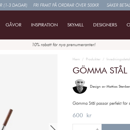
R (1-3 DAGAR)
FRI FRAKT PÅ ORDRAR ÖVER 500KR
SÄKER BETA
GÅVOR
INSPIRATION
SKYMILL
DESIGNERS
O
10% rabatt för nya prenumeranter!
Hem
Produkter
Inredningsdetal
GÖMMA STÅL
Design av
Mattias Stenbe
Gömma Stål passar perfekt för så
Pris
:
600 kr
600 kr