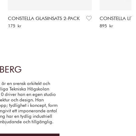
CONSTELLA GLASINSATS 2-PACK
CONSTELLA LITE
Pris
:
175 kr
Pris
:
895 kr
175 kr
895 kr
NBERG
är en svensk arkitekt och
gliga Tekniska Högskolan
0 driver han en egen studio
tektur och design. Han
epp; tydlighet i koncept, form
rmgivit ett imponerande antal
g har en tydlig industriell
inbjudande och tillgänglig.