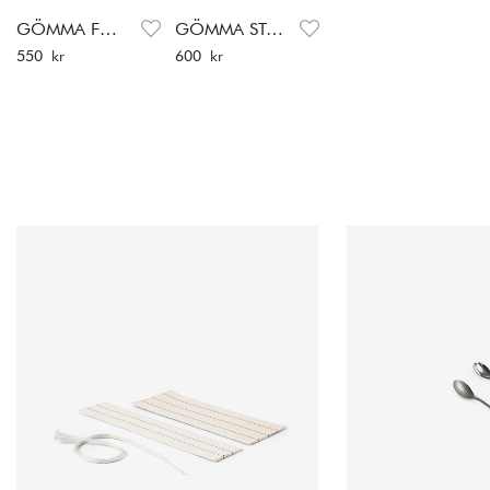
GÖMMA FÖRVARING
GÖMMA STÅL FÖRVARING
Pris
:
550 kr
Pris
:
600 kr
550 kr
600 kr