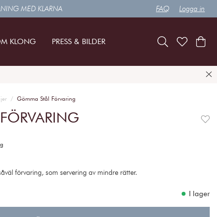
LNING MED KLARNA
FAQ
Logga in
M KLONG
PRESS & BILDER
jer
Gömma Stål Förvaring
 FÖRVARING
rg
väl förvaring, som servering av mindre rätter.
I lager