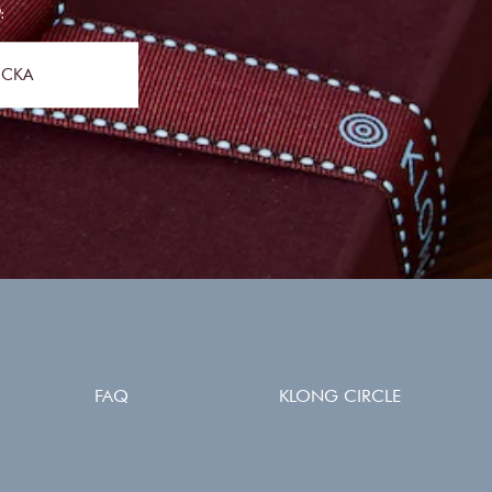
:
ICKA
FAQ
KLONG CIRCLE