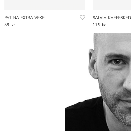
PATINA EXTRA VEKE
SALVIA KAFFESKE
Pris
:
65 kr
Pris
:
115 kr
65 kr
115 kr