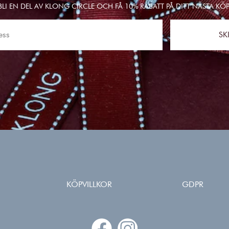
BLI EN DEL AV KLONG CIRCLE OCH FÅ 10% RABATT PÅ DITT NÄSTA KÖP
SK
KÖPVILLKOR
GDPR