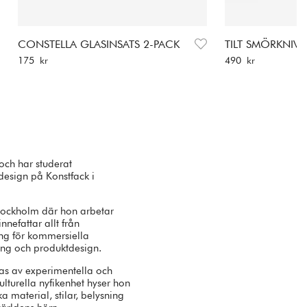
CONSTELLA GLASINSATS 2-PACK
TILT SMÖRKNIV
Pris
:
175 kr
Pris
:
490 kr
175 kr
490 kr
och har studerat
design på Konstfack i
tockholm där hon arbetar
nefattar allt från
ing för kommersiella
ning och produktdesign.
ras av experimentella och
ulturella nyfikenhet hyser hon
a material, stilar, belysning