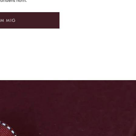
världens hörn.
OM MIG