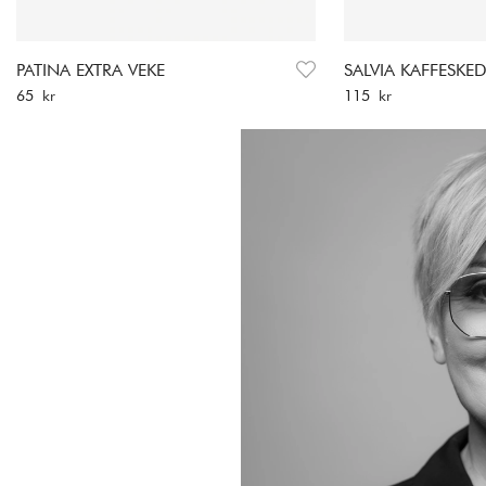
PATINA EXTRA VEKE
SALVIA KAFFESKE
Pris
:
65 kr
Pris
:
115 kr
65 kr
115 kr