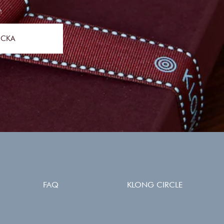
:
ICKA
FAQ
KLONG CIRCLE