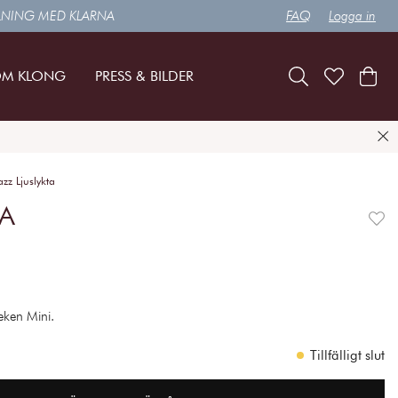
LNING MED KLARNA
FAQ
Logga in
M KLONG
PRESS & BILDER
azz Ljuslykta
TA
leken Mini.
Tillfälligt slut