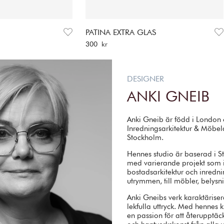
D
PATINA EXTRA GLAS
Pris
:
300 kr
300 kr
DESIGNER
ANKI GNEIB
Anki Gneib är född i London 
Inredningsarkitektur & Möbel
Stockholm.
Hennes studio är baserad i S
med varierande projekt som in
bostadsarkitektur och inredn
utrymmen, till möbler, belys
Anki Gneibs verk karaktärise
lekfulla uttryck. Med hennes k
en passion för att återupptäck