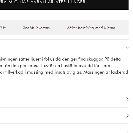
ERA MIG NÄR VARAN ÄR ÅTER I LAGER
0 kr
Snabb leverans
Säker betalning med Klarna
ningen sätter ljuset i fokus då den ger fina skuggor. På detta
ar än den placeras. Jazz är en ljuskälla avsedd för stora
 är tillverkad i mässing med insats av glas. Mässingen är lackerad