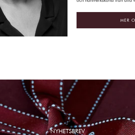
och hantverkskonst från alla 
MER 
NYHETSBREV