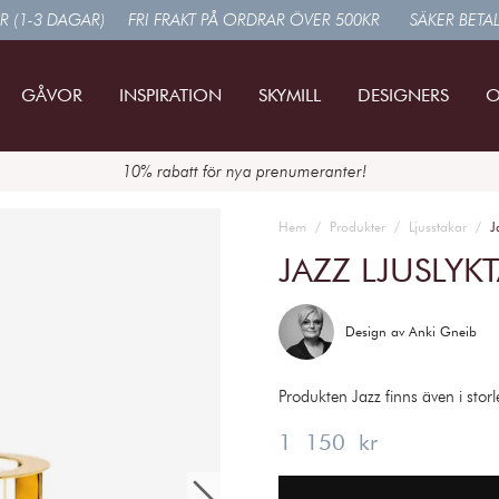
R (1-3 DAGAR)
FRI FRAKT PÅ ORDRAR ÖVER 500KR
SÄKER BETA
GÅVOR
INSPIRATION
SKYMILL
DESIGNERS
O
10% rabatt för nya prenumeranter!
Hem
Produkter
Ljusstakar
J
JAZZ LJUSLYK
Design av
Anki Gneib
Produkten Jazz finns även i stor
Pris
:
1 150 kr
1 150 kr