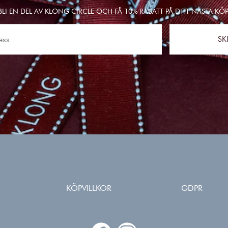
BLI EN DEL AV KLONG CIRCLE OCH FÅ 10% RABATT PÅ DITT NÄSTA KÖP
SK
KÖPVILLKOR
GDPR