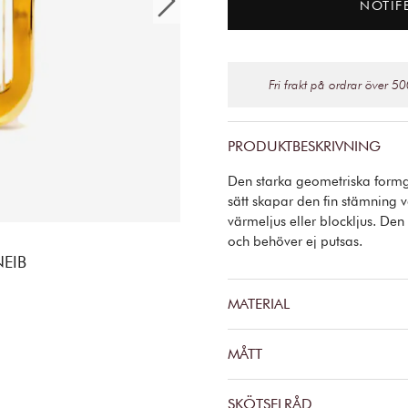
NOTIF
Fri frakt på ordrar över 50
PRODUKTBESKRIVNING
Den starka geometriska formgiv
sätt skapar den fin stämning v
värmeljus eller blockljus. Den
och behöver ej putsas.
EIB
MATERIAL
MÅTT
SKÖTSELRÅD