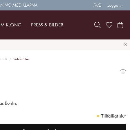
LNING MED KLARNA
FAQ
Logga in
M KLONG
PRESS & BILDER
0 SEK
Salvia Slev
as Bohlin.
Tillfälligt slut