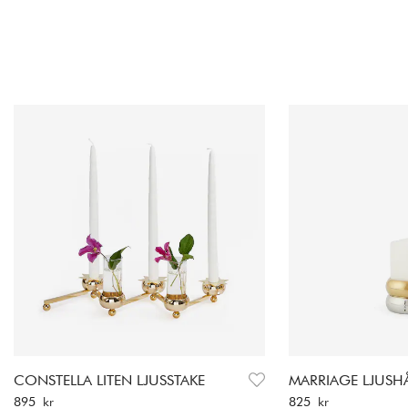
CONSTELLA LITEN LJUSSTAKE
MARRIAGE LJUSH
Pris
:
895 kr
Pris
:
825 kr
895 kr
825 kr