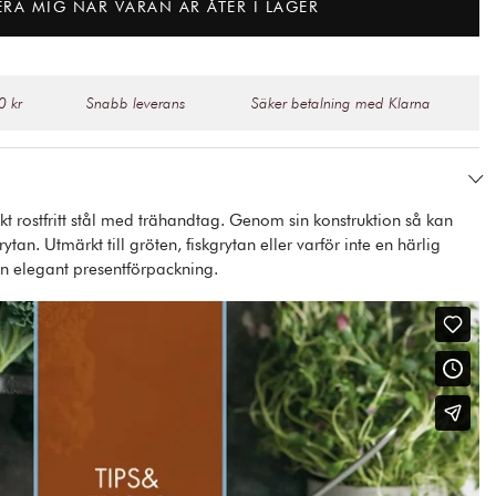
ERA MIG NÄR VARAN ÄR ÅTER I LAGER
0 kr
Snabb leverans
Säker betalning med Klarna
nkt rostfritt stål med trähandtag. Genom sin konstruktion så kan
an. Utmärkt till gröten, fiskgrytan eller varför inte en härlig
en elegant presentförpackning.