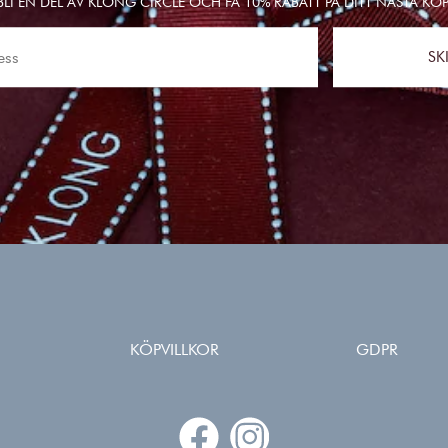
BLI EN DEL AV KLONG CIRCLE OCH FÅ 10% RABATT PÅ DITT NÄSTA KÖP
SK
KÖPVILLKOR
GDPR