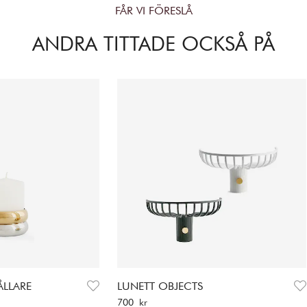
FÅR VI FÖRESLÅ
ANDRA TITTADE OCKSÅ PÅ
ÅLLARE
LUNETT OBJECTS
Pris
:
700 kr
700 kr