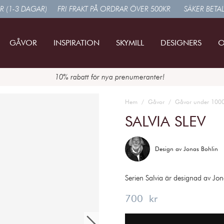
R (1-3 DAGAR)
FRI FRAKT PÅ ORDRAR ÖVER 500KR
SÄKER BETA
GÅVOR
INSPIRATION
SKYMILL
DESIGNERS
O
10% rabatt för nya prenumeranter!
Hem
Gåvor
Gåvor under 100
SALVIA SLEV
Design av
Jonas Bohlin
Serien Salvia är designad av Jon
Pris
:
700 kr
700 kr