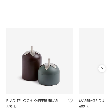
BLAD TE- OCH KAFFEBURKAR
MARRIAGE DUO 
Pris
:
770 kr
Pris
:
600 kr
770 kr
600 kr