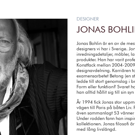
DESIGNER
JONAS BOHL
Jonas Bohlin är en av de mes
designers vi har i Sverige. J
inredningsdetaljer, möbler,
produkter. Han har varit pro
Konstfack mellan 2004-2009
designavdelning. Karriären 
examensarbetet Betong (en s
ledde till stort genomslag i b
Form eller funktion? Svaret ha
han alltid hållit sig till sin s
År 1994 fick Jonas stor upp
vägen till Paris på båten Liv.
även sammanlagt 53 vänner p
Under rodden fann han inspira
kollektionen. Jonas filosofi ä
med lång livslängd.