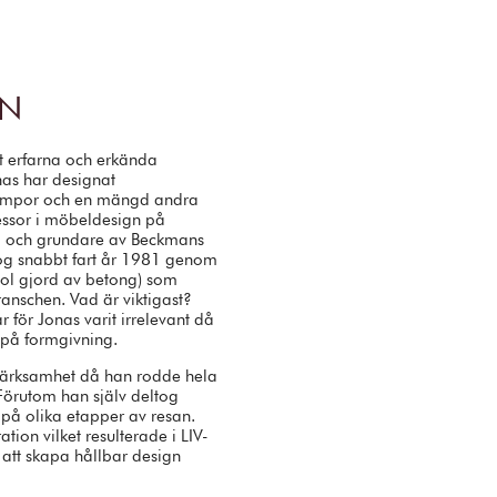
IN
t erfarna och erkända
onas har designat
 lampor och en mängd andra
fessor i möbeldesign på
 och grundare av Beckmans
tog snabbt fart år 1981 genom
tol gjord av betong) som
ranschen. Vad är viktigast?
r för Jonas varit irrelevant då
yn på formgivning.
märksamhet då han rodde hela
 Förutom han själv deltog
å olika etapper av resan.
tion vilket resulterade i LIV-
r att skapa hållbar design