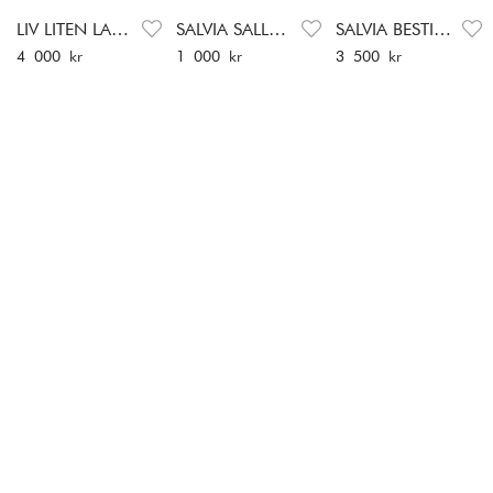
LIV LITEN LAMPA SEKUNDA
SALVIA SALLADSSET
SALVIA BESTICKSET
Pris
:
4 000 kr
Pris
:
1 000 kr
Pris
:
3 500 kr
4 000 kr
1 000 kr
3 500 kr