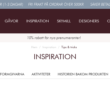
R (1-3 DAGAR)
FRI FRAKT PÅ ORDRAR ÖVER 500KR
SÄKER BETA
GÅVOR
INSPIRATION
SKYMILL
DESIGNERS
O
10% rabatt för nya prenumeranter!
Hem
Inspiration
Tips & tricks
INSPIRATION
 FORMGIVARNA
AKTIVITETER
HISTORIEN BAKOM PRODUKTEN